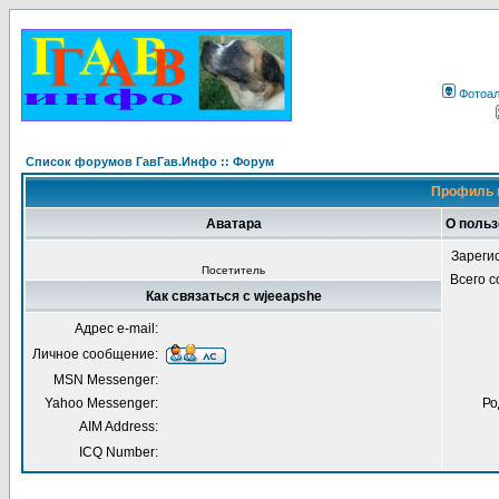
Фотоа
Список форумов ГавГав.Инфо :: Форум
Профиль 
Аватара
О польз
Зареги
Посетитель
Всего 
Как связаться с wjeeapshe
Адрес e-mail:
Личное сообщение:
MSN Messenger:
Yahoo Messenger:
Ро
AIM Address:
ICQ Number: