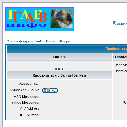
Фотоа
Список форумов ГавГав.Инфо :: Форум
Профиль пол
Аватара
О польз
Зареги
Новичок
Всего 
Как связаться с Samuel Jenkins
Адрес e-mail:
Личное сообщение:
MSN Messenger:
Yahoo Messenger:
Ро
AIM Address:
ICQ Number: