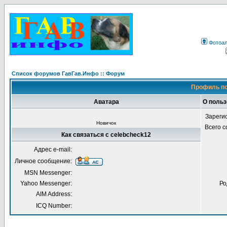
Фотоа
Список форумов ГавГав.Инфо :: Форум
Профиль по
Аватара
О польз
Зареги
Новичок
Всего 
Как связаться с celebcheck12
Адрес e-mail:
Личное сообщение:
MSN Messenger:
Yahoo Messenger:
Ро
AIM Address:
ICQ Number: