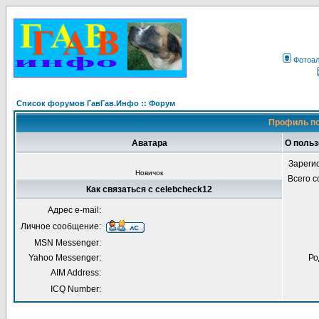
Фотоа
Список форумов ГавГав.Инфо :: Форум
Профиль по
Аватара
О польз
Зареги
Новичок
Всего 
Как связаться с celebcheck12
Адрес e-mail:
Личное сообщение:
MSN Messenger:
Yahoo Messenger:
Ро
AIM Address:
ICQ Number: