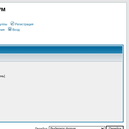
ум
уппы
Регистрация
ния
Вход
ень]
Перейти: