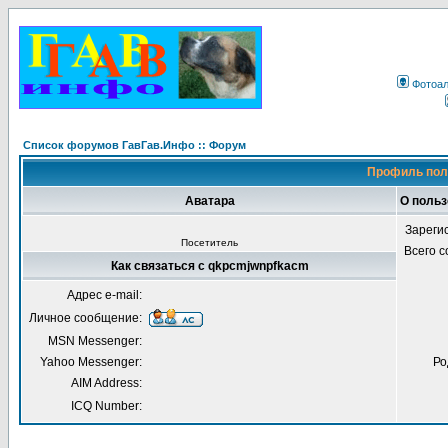
Фотоа
Список форумов ГавГав.Инфо :: Форум
Профиль пол
Аватара
О поль
Зареги
Посетитель
Всего 
Как связаться с qkpcmjwnpfkacm
Адрес e-mail:
Личное сообщение:
MSN Messenger:
Yahoo Messenger:
Ро
AIM Address:
ICQ Number: