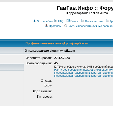
ГавГав.Инфо :: Фор
Форум портала ГавГав.Инфо
Фотоальбом
FAQ
Поиск
Пользователи
Гр
Профиль
Войти и проверить личные сообще
Профиль пользователя qkpcmjwnpfkacm
О пользователе qkpcmjwnpfkacm
Зарегистрирован:
27.12.2024
Всего сообщений:
45
[2.71% от общего числа / 0.08 сообщений в д
Найти все сообщения пользователя qkpcmjw
Персональная галерея пользователя qkpcmj
Персональная галерея пользователя qkpcmj
Откуда:
Сайт:
Род занятий:
Интересы: