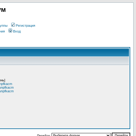
ум
уппы
Регистрация
ния
Вход
ень]
npfkacm
wnpfkacm
wnpfkacm
Перейти: