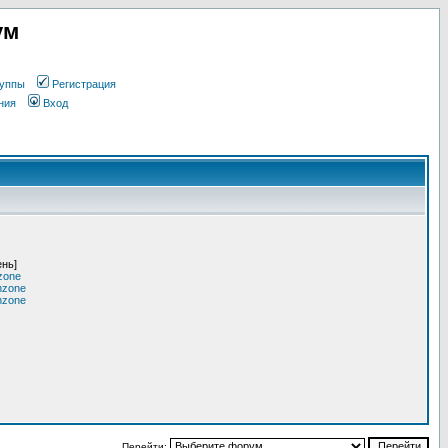
ум
уппы
Регистрация
ния
Вход
ень]
zone
nzone
nzone
Перейти: