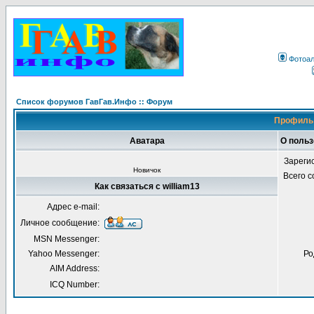
Фотоа
Список форумов ГавГав.Инфо :: Форум
Профиль 
Аватара
О польз
Зареги
Новичок
Всего 
Как связаться с william13
Адрес e-mail:
Личное сообщение:
MSN Messenger:
Yahoo Messenger:
Ро
AIM Address:
ICQ Number: