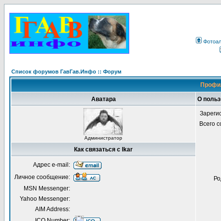
Фотоа
Список форумов ГавГав.Инфо :: Форум
Профил
Аватара
О польз
Зареги
Всего 
Администратор
Как связаться с Ikar
Адрес e-mail:
Личное сообщение:
Ро
MSN Messenger:
Yahoo Messenger:
AIM Address:
ICQ Number: