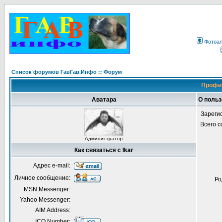
Фотоа
Список форумов ГавГав.Инфо :: Форум
Профил
Аватара
О польз
Зареги
Всего 
Администратор
Как связаться с Ikar
Адрес e-mail:
Личное сообщение:
Ро
MSN Messenger:
Yahoo Messenger:
AIM Address:
ICQ Number: