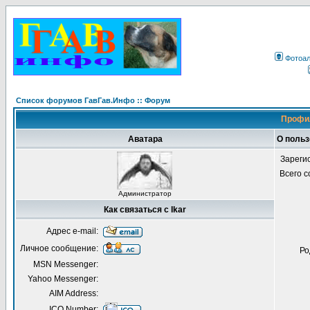
Фотоа
Список форумов ГавГав.Инфо :: Форум
Профил
Аватара
О польз
Зареги
Всего 
Администратор
Как связаться с Ikar
Адрес e-mail:
Личное сообщение:
Ро
MSN Messenger:
Yahoo Messenger:
AIM Address:
ICQ Number: