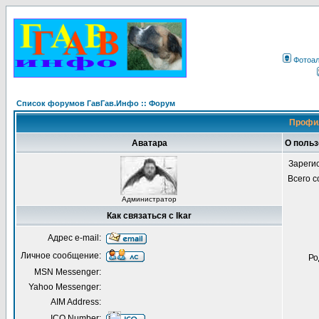
Фотоа
Список форумов ГавГав.Инфо :: Форум
Профил
Аватара
О польз
Зареги
Всего 
Администратор
Как связаться с Ikar
Адрес e-mail:
Личное сообщение:
Ро
MSN Messenger:
Yahoo Messenger:
AIM Address:
ICQ Number: