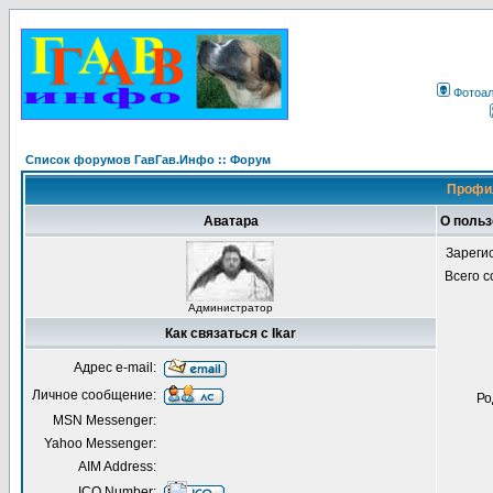
Фотоа
Список форумов ГавГав.Инфо :: Форум
Профил
Аватара
О польз
Зареги
Всего 
Администратор
Как связаться с Ikar
Адрес e-mail:
Личное сообщение:
Ро
MSN Messenger:
Yahoo Messenger:
AIM Address:
ICQ Number: