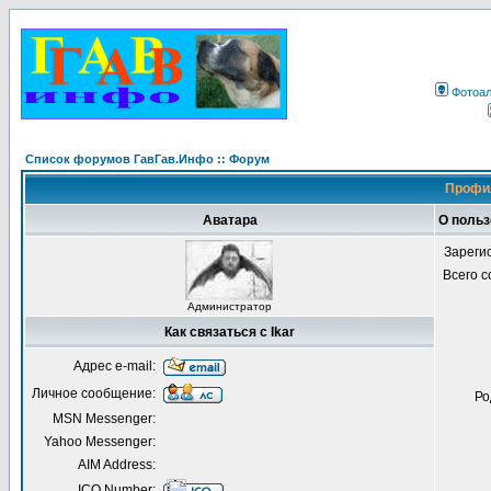
Фотоа
Список форумов ГавГав.Инфо :: Форум
Профил
Аватара
О польз
Зареги
Всего 
Администратор
Как связаться с Ikar
Адрес e-mail:
Личное сообщение:
Ро
MSN Messenger:
Yahoo Messenger:
AIM Address:
ICQ Number: