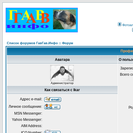
Фотоа
Список форумов ГавГав.Инфо :: Форум
Профил
Аватара
О польз
Зареги
Всего 
Администратор
Как связаться с Ikar
Адрес e-mail:
Личное сообщение:
Ро
MSN Messenger:
Yahoo Messenger:
AIM Address:
ICQ Number: