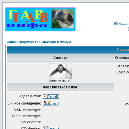
Фотоа
Список форумов ГавГав.Инфо :: Форум
Профил
Аватара
О польз
Зареги
Всего 
Администратор
Как связаться с Ikar
Адрес e-mail:
Личное сообщение:
Ро
MSN Messenger:
Yahoo Messenger:
AIM Address:
ICQ Number: