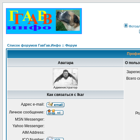
Фотоа
Список форумов ГавГав.Инфо :: Форум
Профил
Аватара
О польз
Зареги
Всего 
Администратор
Как связаться с Ikar
Адрес e-mail:
Личное сообщение:
Ро
MSN Messenger:
Yahoo Messenger:
AIM Address:
ICQ Number: