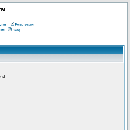
ум
уппы
Регистрация
ния
Вход
ень]