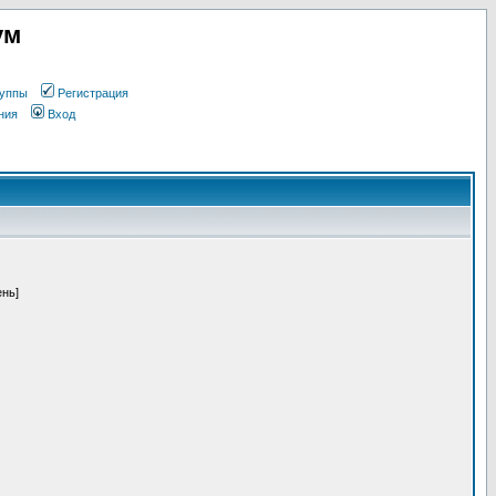
ум
уппы
Регистрация
ния
Вход
ень]