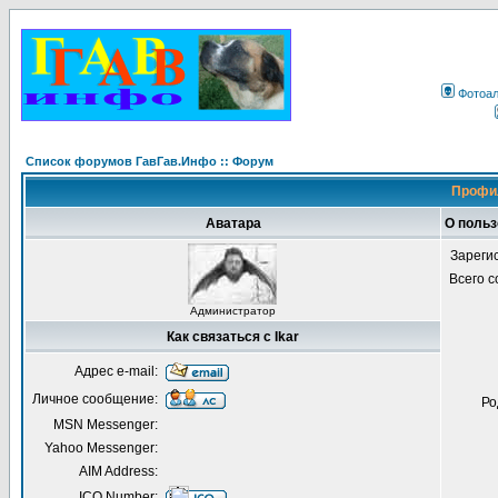
Фотоа
Список форумов ГавГав.Инфо :: Форум
Профил
Аватара
О польз
Зареги
Всего 
Администратор
Как связаться с Ikar
Адрес e-mail:
Личное сообщение:
Ро
MSN Messenger:
Yahoo Messenger:
AIM Address:
ICQ Number: