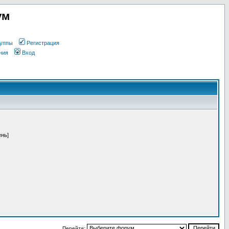
ум
уппы
Регистрация
ния
Вход
ень]
Перейти: