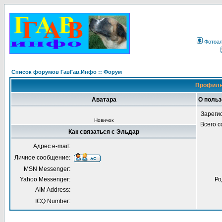
Фотоа
Список форумов ГавГав.Инфо :: Форум
Профиль
Аватара
О поль
Зареги
Новичок
Всего 
Как связаться с Эльдар
Адрес e-mail:
Личное сообщение:
MSN Messenger:
Yahoo Messenger:
Ро
AIM Address:
ICQ Number: