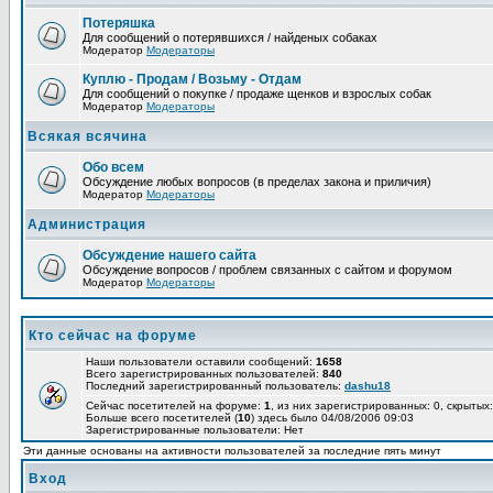
Потеряшка
Для сообщений о потерявшихся / найденых собаках
Модератор
Модераторы
Куплю - Продам / Возьму - Отдам
Для сообщений о покупке / продаже щенков и взрослых собак
Модератор
Модераторы
Всякая всячина
Обо всем
Обсуждение любых вопросов (в пределах закона и приличия)
Модератор
Модераторы
Администрация
Обсуждение нашего сайта
Обсуждение вопросов / проблем связанных с сайтом и форумом
Модератор
Модераторы
Кто сейчас на форуме
Наши пользователи оставили сообщений:
1658
Всего зарегистрированных пользователей:
840
Последний зарегистрированный пользователь:
dashu18
Сейчас посетителей на форуме:
1
, из них зарегистрированных: 0, скрытых:
Больше всего посетителей (
10
) здесь было 04/08/2006 09:03
Зарегистрированные пользователи: Нет
Эти данные основаны на активности пользователей за последние пять минут
Вход