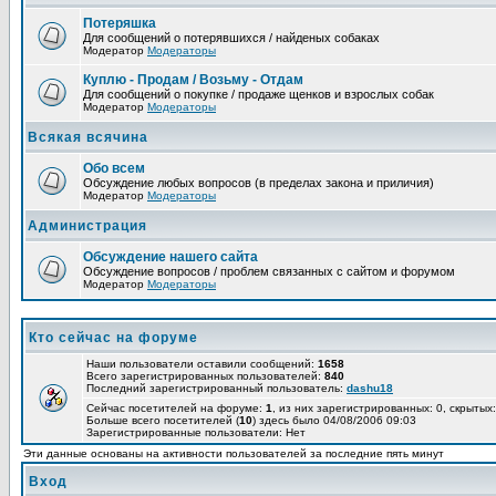
Потеряшка
Для сообщений о потерявшихся / найденых собаках
Модератор
Модераторы
Куплю - Продам / Возьму - Отдам
Для сообщений о покупке / продаже щенков и взрослых собак
Модератор
Модераторы
Всякая всячина
Обо всем
Обсуждение любых вопросов (в пределах закона и приличия)
Модератор
Модераторы
Администрация
Обсуждение нашего сайта
Обсуждение вопросов / проблем связанных с сайтом и форумом
Модератор
Модераторы
Кто сейчас на форуме
Наши пользователи оставили сообщений:
1658
Всего зарегистрированных пользователей:
840
Последний зарегистрированный пользователь:
dashu18
Сейчас посетителей на форуме:
1
, из них зарегистрированных: 0, скрытых:
Больше всего посетителей (
10
) здесь было 04/08/2006 09:03
Зарегистрированные пользователи: Нет
Эти данные основаны на активности пользователей за последние пять минут
Вход