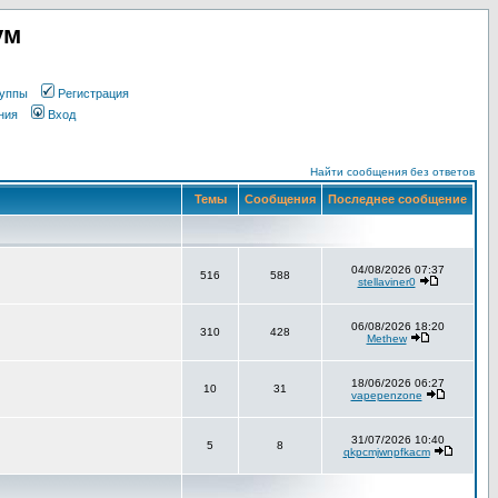
ум
уппы
Регистрация
ния
Вход
Найти сообщения без ответов
Темы
Сообщения
Последнее сообщение
04/08/2026 07:37
516
588
stellaviner0
06/08/2026 18:20
310
428
Methew
18/06/2026 06:27
10
31
vapepenzone
31/07/2026 10:40
5
8
qkpcmjwnpfkacm