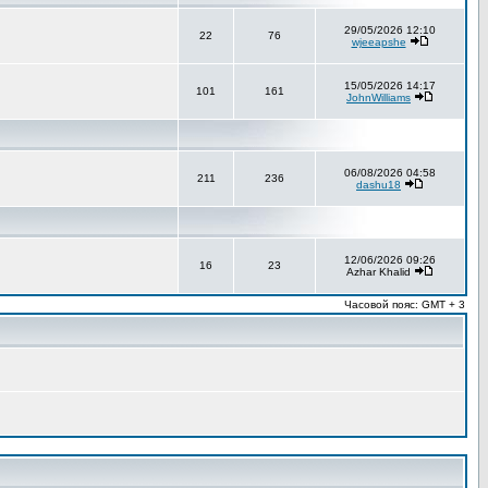
29/05/2026 12:10
22
76
wjeeapshe
15/05/2026 14:17
101
161
JohnWilliams
06/08/2026 04:58
211
236
dashu18
12/06/2026 09:26
16
23
Azhar Khalid
Часовой пояс: GMT + 3