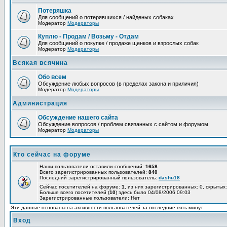
Потеряшка
Для сообщений о потерявшихся / найденых собаках
Модератор
Модераторы
Куплю - Продам / Возьму - Отдам
Для сообщений о покупке / продаже щенков и взрослых собак
Модератор
Модераторы
Всякая всячина
Обо всем
Обсуждение любых вопросов (в пределах закона и приличия)
Модератор
Модераторы
Администрация
Обсуждение нашего сайта
Обсуждение вопросов / проблем связанных с сайтом и форумом
Модератор
Модераторы
Кто сейчас на форуме
Наши пользователи оставили сообщений:
1658
Всего зарегистрированных пользователей:
840
Последний зарегистрированный пользователь:
dashu18
Сейчас посетителей на форуме:
1
, из них зарегистрированных: 0, скрытых:
Больше всего посетителей (
10
) здесь было 04/08/2006 09:03
Зарегистрированные пользователи: Нет
Эти данные основаны на активности пользователей за последние пять минут
Вход