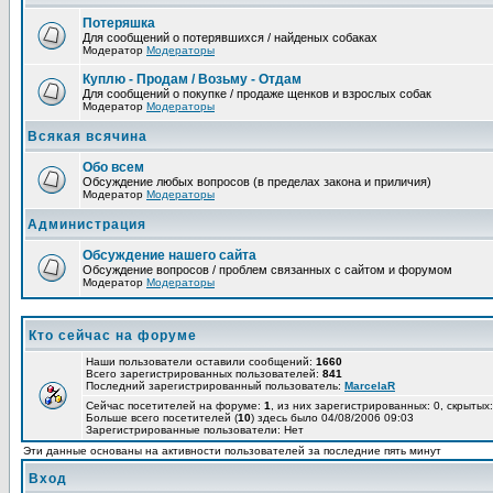
Потеряшка
Для сообщений о потерявшихся / найденых собаках
Модератор
Модераторы
Куплю - Продам / Возьму - Отдам
Для сообщений о покупке / продаже щенков и взрослых собак
Модератор
Модераторы
Всякая всячина
Обо всем
Обсуждение любых вопросов (в пределах закона и приличия)
Модератор
Модераторы
Администрация
Обсуждение нашего сайта
Обсуждение вопросов / проблем связанных с сайтом и форумом
Модератор
Модераторы
Кто сейчас на форуме
Наши пользователи оставили сообщений:
1660
Всего зарегистрированных пользователей:
841
Последний зарегистрированный пользователь:
MarcelaR
Сейчас посетителей на форуме:
1
, из них зарегистрированных: 0, скрытых:
Больше всего посетителей (
10
) здесь было 04/08/2006 09:03
Зарегистрированные пользователи: Нет
Эти данные основаны на активности пользователей за последние пять минут
Вход