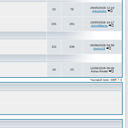
29/05/2026 12:10
22
76
wjeeapshe
15/05/2026 14:17
101
161
JohnWilliams
06/08/2026 04:58
211
236
dashu18
12/06/2026 09:26
16
23
Azhar Khalid
Часовой пояс: GMT + 3