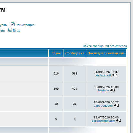
ум
уппы
Регистрация
ния
Вход
Найти сообщения без ответов
Темы
Сообщения
Последнее сообщение
04/08/2026 07:37
516
588
stellaviner0
06/08/2026 13:00
309
427
Methew
18/06/2026 06:27
10
31
vapepenzone
31/07/2026 10:40
5
8
qkpcmjwnpfkacm