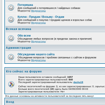
Потеряшка
Для сообщений о потерявшихся / найденых собаках
Модератор
Модераторы
Куплю - Продам / Возьму - Отдам
Для сообщений о покупке / продаже щенков и взрослых собак
Модератор
Модераторы
Всякая всячина
Обо всем
Обсуждение любых вопросов (в пределах закона и приличия)
Модератор
Модераторы
Администрация
Обсуждение нашего сайта
Обсуждение вопросов / проблем связанных с сайтом и форумом
Модератор
Модераторы
Кто сейчас на форуме
Наши пользователи оставили сообщений:
1657
Всего зарегистрированных пользователей:
840
Последний зарегистрированный пользователь:
dashu18
Сейчас посетителей на форуме:
1
, из них зарегистрированных: 0, скрытых:
Больше всего посетителей (
10
) здесь было 04/08/2006 09:03
Зарегистрированные пользователи: Нет
Эти данные основаны на активности пользователей за последние пять минут
Вход