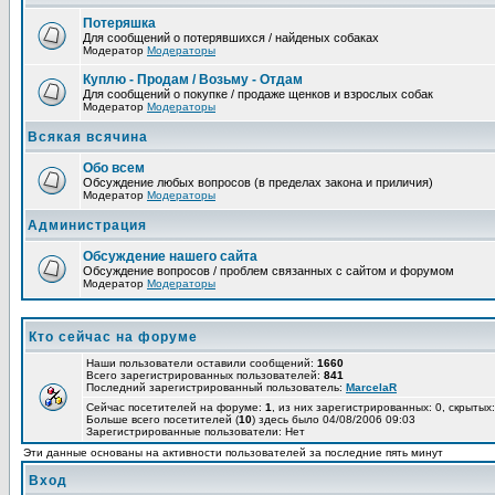
Потеряшка
Для сообщений о потерявшихся / найденых собаках
Модератор
Модераторы
Куплю - Продам / Возьму - Отдам
Для сообщений о покупке / продаже щенков и взрослых собак
Модератор
Модераторы
Всякая всячина
Обо всем
Обсуждение любых вопросов (в пределах закона и приличия)
Модератор
Модераторы
Администрация
Обсуждение нашего сайта
Обсуждение вопросов / проблем связанных с сайтом и форумом
Модератор
Модераторы
Кто сейчас на форуме
Наши пользователи оставили сообщений:
1660
Всего зарегистрированных пользователей:
841
Последний зарегистрированный пользователь:
MarcelaR
Сейчас посетителей на форуме:
1
, из них зарегистрированных: 0, скрытых:
Больше всего посетителей (
10
) здесь было 04/08/2006 09:03
Зарегистрированные пользователи: Нет
Эти данные основаны на активности пользователей за последние пять минут
Вход