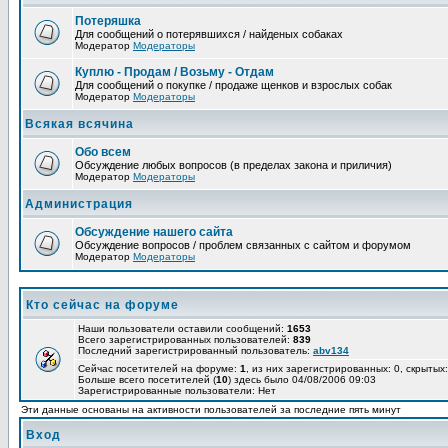
Потеряшка
Для сообщений о потерявшихся / найденых собаках
Модератор
Модераторы
Куплю - Продам / Возьму - Отдам
Для сообщений о покупке / продаже щенков и взрослых собак
Модератор
Модераторы
Всякая всячина
Обо всем
Обсуждение любых вопросов (в пределах закона и приличия)
Модератор
Модераторы
Администрация
Обсуждение нашего сайта
Обсуждение вопросов / проблем связанных с сайтом и форумом
Модератор
Модераторы
Кто сейчас на форуме
Наши пользователи оставили сообщений:
1653
Всего зарегистрированных пользователей:
839
Последний зарегистрированный пользователь:
abv134
Сейчас посетителей на форуме:
1
, из них зарегистрированных: 0, скрытых:
Больше всего посетителей (
10
) здесь было 04/08/2006 09:03
Зарегистрированные пользователи: Нет
Эти данные основаны на активности пользователей за последние пять минут
Вход