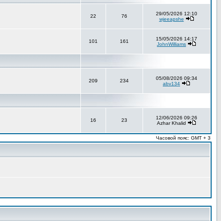
29/05/2026 12:10
22
76
wjeeapshe
15/05/2026 14:17
101
161
JohnWilliams
05/08/2026 09:34
209
234
abv134
12/06/2026 09:26
16
23
Azhar Khalid
Часовой пояс: GMT + 3