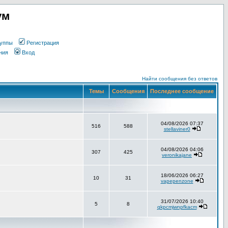
ум
уппы
Регистрация
ния
Вход
Найти сообщения без ответов
Темы
Сообщения
Последнее сообщение
04/08/2026 07:37
516
588
stellaviner0
04/08/2026 04:06
307
425
veronikajane
18/06/2026 06:27
10
31
vapepenzone
31/07/2026 10:40
5
8
qkpcmjwnpfkacm