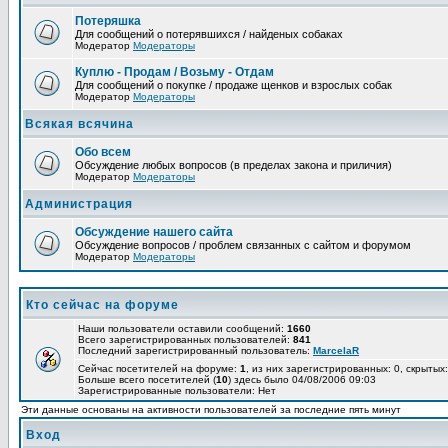
Потеряшка
Для сообщений о потерявшихся / найденых собаках
Модератор
Модераторы
Куплю - Продам / Возьму - Отдам
Для сообщений о покупке / продаже щенков и взрослых собак
Модератор
Модераторы
Всякая всячина
Обо всем
Обсуждение любых вопросов (в пределах закона и приличия)
Модератор
Модераторы
Администрация
Обсуждение нашего сайта
Обсуждение вопросов / проблем связанных с сайтом и форумом
Модератор
Модераторы
Кто сейчас на форуме
Наши пользователи оставили сообщений:
1660
Всего зарегистрированных пользователей:
841
Последний зарегистрированный пользователь:
MarcelaR
Сейчас посетителей на форуме:
1
, из них зарегистрированных: 0, скрытых:
Больше всего посетителей (
10
) здесь было 04/08/2006 09:03
Зарегистрированные пользователи: Нет
Эти данные основаны на активности пользователей за последние пять минут
Вход