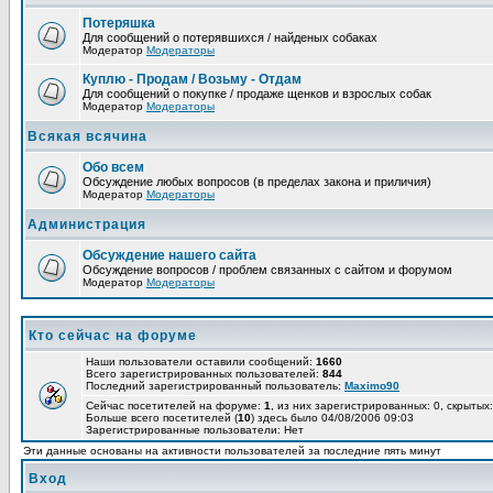
Потеряшка
Для сообщений о потерявшихся / найденых собаках
Модератор
Модераторы
Куплю - Продам / Возьму - Отдам
Для сообщений о покупке / продаже щенков и взрослых собак
Модератор
Модераторы
Всякая всячина
Обо всем
Обсуждение любых вопросов (в пределах закона и приличия)
Модератор
Модераторы
Администрация
Обсуждение нашего сайта
Обсуждение вопросов / проблем связанных с сайтом и форумом
Модератор
Модераторы
Кто сейчас на форуме
Наши пользователи оставили сообщений:
1660
Всего зарегистрированных пользователей:
844
Последний зарегистрированный пользователь:
Maximo90
Сейчас посетителей на форуме:
1
, из них зарегистрированных: 0, скрытых:
Больше всего посетителей (
10
) здесь было 04/08/2006 09:03
Зарегистрированные пользователи: Нет
Эти данные основаны на активности пользователей за последние пять минут
Вход