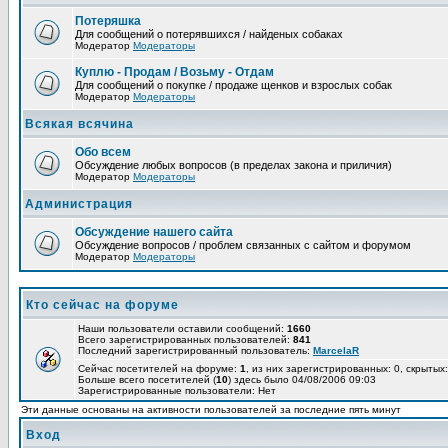
Потеряшка
Для сообщений о потерявшихся / найденых собаках
Модератор
Модераторы
Куплю - Продам / Возьму - Отдам
Для сообщений о покупке / продаже щенков и взрослых собак
Модератор
Модераторы
Всякая всячина
Обо всем
Обсуждение любых вопросов (в пределах закона и приличия)
Модератор
Модераторы
Администрация
Обсуждение нашего сайта
Обсуждение вопросов / проблем связанных с сайтом и форумом
Модератор
Модераторы
Кто сейчас на форуме
Наши пользователи оставили сообщений:
1660
Всего зарегистрированных пользователей:
841
Последний зарегистрированный пользователь:
MarcelaR
Сейчас посетителей на форуме:
1
, из них зарегистрированных: 0, скрытых:
Больше всего посетителей (
10
) здесь было 04/08/2006 09:03
Зарегистрированные пользователи: Нет
Эти данные основаны на активности пользователей за последние пять минут
Вход