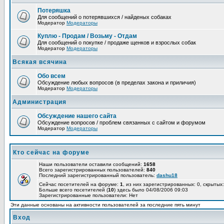
Потеряшка
Для сообщений о потерявшихся / найденых собаках
Модератор
Модераторы
Куплю - Продам / Возьму - Отдам
Для сообщений о покупке / продаже щенков и взрослых собак
Модератор
Модераторы
Всякая всячина
Обо всем
Обсуждение любых вопросов (в пределах закона и приличия)
Модератор
Модераторы
Администрация
Обсуждение нашего сайта
Обсуждение вопросов / проблем связанных с сайтом и форумом
Модератор
Модераторы
Кто сейчас на форуме
Наши пользователи оставили сообщений:
1658
Всего зарегистрированных пользователей:
840
Последний зарегистрированный пользователь:
dashu18
Сейчас посетителей на форуме:
1
, из них зарегистрированных: 0, скрытых:
Больше всего посетителей (
10
) здесь было 04/08/2006 09:03
Зарегистрированные пользователи: Нет
Эти данные основаны на активности пользователей за последние пять минут
Вход