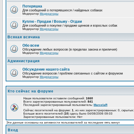
Потеряшка
Для сообщений о потерявшихся / найденых собаках
Модератор
Модераторы
Куплю - Продам / Возьму - Отдам
Для сообщений о покупке / продаже щенков и взрослых собак
Модератор
Модераторы
Всякая всячина
Обо всем
Обсуждение любых вопросов (в пределах закона и приличия)
Модератор
Модераторы
Администрация
Обсуждение нашего сайта
Обсуждение вопросов / проблем связанных с сайтом и форумом
Модератор
Модераторы
Кто сейчас на форуме
Наши пользователи оставили сообщений:
1660
Всего зарегистрированных пользователей:
841
Последний зарегистрированный пользователь:
MarcelaR
Сейчас посетителей на форуме:
1
, из них зарегистрированных: 0, скрытых:
Больше всего посетителей (
10
) здесь было 04/08/2006 09:03
Зарегистрированные пользователи: Нет
Эти данные основаны на активности пользователей за последние пять минут
Вход