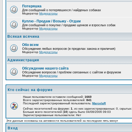
Потеряшка
Для сообщений о потерявшихся / найденых собаках
Модератор
Модераторы
Куплю - Продам / Возьму - Отдам
Для сообщений о покупке / продаже щенков и взрослых собак
Модератор
Модераторы
Всякая всячина
Обо всем
Обсуждение любых вопросов (в пределах закона и приличия)
Модератор
Модераторы
Администрация
Обсуждение нашего сайта
Обсуждение вопросов / проблем связанных с сайтом и форумом
Модератор
Модераторы
Кто сейчас на форуме
Наши пользователи оставили сообщений:
1660
Всего зарегистрированных пользователей:
841
Последний зарегистрированный пользователь:
MarcelaR
Сейчас посетителей на форуме:
1
, из них зарегистрированных: 0, скрытых:
Больше всего посетителей (
10
) здесь было 04/08/2006 09:03
Зарегистрированные пользователи: Нет
Эти данные основаны на активности пользователей за последние пять минут
Вход