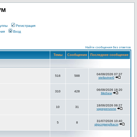
ум
уппы
Регистрация
ния
Вход
Найти сообщения без ответов
Темы
Сообщения
Последнее сообщение
04/08/2026 07:37
516
588
stellaviner0
06/08/2026 18:20
310
428
Methew
18/06/2026 06:27
10
31
vapepenzone
31/07/2026 10:40
5
8
qkpcmjwnpfkacm