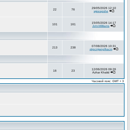
29/05/2026 12:10
22
76
wjeeapshe
15/05/2026 14:17
101
161
JohnWilliams
07/08/2026 10:31
213
238
qkpcmjwnpfkacm
12/06/2026 09:26
16
23
Azhar Khalid
Часовой пояс: GMT + 3