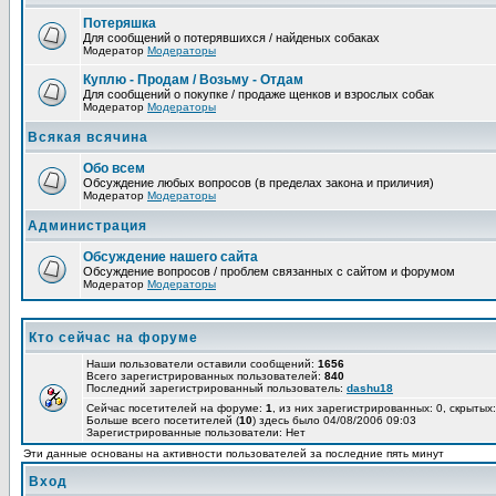
Потеряшка
Для сообщений о потерявшихся / найденых собаках
Модератор
Модераторы
Куплю - Продам / Возьму - Отдам
Для сообщений о покупке / продаже щенков и взрослых собак
Модератор
Модераторы
Всякая всячина
Обо всем
Обсуждение любых вопросов (в пределах закона и приличия)
Модератор
Модераторы
Администрация
Обсуждение нашего сайта
Обсуждение вопросов / проблем связанных с сайтом и форумом
Модератор
Модераторы
Кто сейчас на форуме
Наши пользователи оставили сообщений:
1656
Всего зарегистрированных пользователей:
840
Последний зарегистрированный пользователь:
dashu18
Сейчас посетителей на форуме:
1
, из них зарегистрированных: 0, скрытых:
Больше всего посетителей (
10
) здесь было 04/08/2006 09:03
Зарегистрированные пользователи: Нет
Эти данные основаны на активности пользователей за последние пять минут
Вход