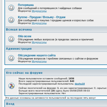
Потеряшка
Для сообщений о потерявшихся / найденых собаках
Модератор
Модераторы
Куплю - Продам / Возьму - Отдам
Для сообщений о покупке / продаже щенков и взрослых собак
Модератор
Модераторы
Всякая всячина
Обо всем
Обсуждение любых вопросов (в пределах закона и приличия)
Модератор
Модераторы
Администрация
Обсуждение нашего сайта
Обсуждение вопросов / проблем связанных с сайтом и форумом
Модератор
Модераторы
Кто сейчас на форуме
Наши пользователи оставили сообщений:
1656
Всего зарегистрированных пользователей:
840
Последний зарегистрированный пользователь:
dashu18
Сейчас посетителей на форуме:
1
, из них зарегистрированных: 0, скрытых:
Больше всего посетителей (
10
) здесь было 04/08/2006 09:03
Зарегистрированные пользователи: Нет
Эти данные основаны на активности пользователей за последние пять минут
Вход