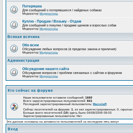
Потеряшка
Для сообщений о потерявшихся / найденых собаках
Модератор
Модераторы
Куплю - Продам / Возьму - Отдам
Для сообщений о покупке / продаже щенков и взрослых собак
Модератор
Модераторы
Всякая всячина
Обо всем
Обсуждение любых вопросов (в пределах закона и приличия)
Модератор
Модераторы
Администрация
Обсуждение нашего сайта
Обсуждение вопросов / проблем связанных с сайтом и форумом
Модератор
Модераторы
Кто сейчас на форуме
Наши пользователи оставили сообщений:
1660
Всего зарегистрированных пользователей:
841
Последний зарегистрированный пользователь:
MarcelaR
Сейчас посетителей на форуме:
1
, из них зарегистрированных: 0, скрытых:
Больше всего посетителей (
10
) здесь было 04/08/2006 09:03
Зарегистрированные пользователи: Нет
Эти данные основаны на активности пользователей за последние пять минут
Вход