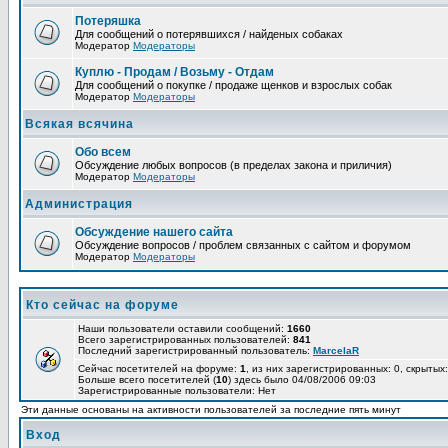
Потеряшка
Для сообщений о потерявшихся / найденых собаках
Модератор
Модераторы
Куплю - Продам / Возьму - Отдам
Для сообщений о покупке / продаже щенков и взрослых собак
Модератор
Модераторы
Всякая всячина
Обо всем
Обсуждение любых вопросов (в пределах закона и приличия)
Модератор
Модераторы
Администрация
Обсуждение нашего сайта
Обсуждение вопросов / проблем связанных с сайтом и форумом
Модератор
Модераторы
Кто сейчас на форуме
Наши пользователи оставили сообщений:
1660
Всего зарегистрированных пользователей:
841
Последний зарегистрированный пользователь:
MarcelaR
Сейчас посетителей на форуме:
1
, из них зарегистрированных: 0, скрытых:
Больше всего посетителей (
10
) здесь было 04/08/2006 09:03
Зарегистрированные пользователи: Нет
Эти данные основаны на активности пользователей за последние пять минут
Вход