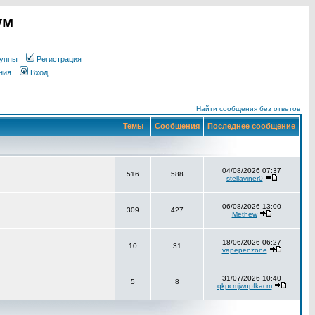
ум
уппы
Регистрация
ния
Вход
Найти сообщения без ответов
Темы
Сообщения
Последнее сообщение
04/08/2026 07:37
516
588
stellaviner0
06/08/2026 13:00
309
427
Methew
18/06/2026 06:27
10
31
vapepenzone
31/07/2026 10:40
5
8
qkpcmjwnpfkacm