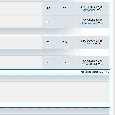
29/05/2026 12:10
22
76
wjeeapshe
15/05/2026 14:17
101
161
JohnWilliams
06/08/2026 04:58
211
236
dashu18
12/06/2026 09:26
16
23
Azhar Khalid
Часовой пояс: GMT + 3