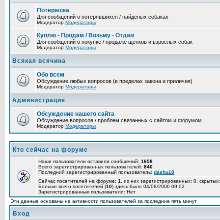
Потеряшка
Для сообщений о потерявшихся / найденых собаках
Модератор
Модераторы
Куплю - Продам / Возьму - Отдам
Для сообщений о покупке / продаже щенков и взрослых собак
Модератор
Модераторы
Всякая всячина
Обо всем
Обсуждение любых вопросов (в пределах закона и приличия)
Модератор
Модераторы
Администрация
Обсуждение нашего сайта
Обсуждение вопросов / проблем связанных с сайтом и форумом
Модератор
Модераторы
Кто сейчас на форуме
Наши пользователи оставили сообщений:
1658
Всего зарегистрированных пользователей:
840
Последний зарегистрированный пользователь:
dashu18
Сейчас посетителей на форуме:
1
, из них зарегистрированных: 0, скрытых:
Больше всего посетителей (
10
) здесь было 04/08/2006 09:03
Зарегистрированные пользователи: Нет
Эти данные основаны на активности пользователей за последние пять минут
Вход