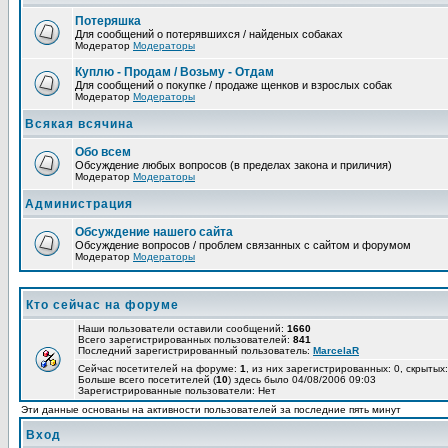
Потеряшка
Для сообщений о потерявшихся / найденых собаках
Модератор
Модераторы
Куплю - Продам / Возьму - Отдам
Для сообщений о покупке / продаже щенков и взрослых собак
Модератор
Модераторы
Всякая всячина
Обо всем
Обсуждение любых вопросов (в пределах закона и приличия)
Модератор
Модераторы
Администрация
Обсуждение нашего сайта
Обсуждение вопросов / проблем связанных с сайтом и форумом
Модератор
Модераторы
Кто сейчас на форуме
Наши пользователи оставили сообщений:
1660
Всего зарегистрированных пользователей:
841
Последний зарегистрированный пользователь:
MarcelaR
Сейчас посетителей на форуме:
1
, из них зарегистрированных: 0, скрытых:
Больше всего посетителей (
10
) здесь было 04/08/2006 09:03
Зарегистрированные пользователи: Нет
Эти данные основаны на активности пользователей за последние пять минут
Вход