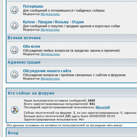
Потеряшка
Для сообщений о потерявшихся / найденых собаках
Модератор
Модераторы
Куплю - Продам / Возьму - Отдам
Для сообщений о покупке / продаже щенков и взрослых собак
Модератор
Модераторы
Всякая всячина
Обо всем
Обсуждение любых вопросов (в пределах закона и приличия)
Модератор
Модераторы
Администрация
Обсуждение нашего сайта
Обсуждение вопросов / проблем связанных с сайтом и форумом
Модератор
Модераторы
Кто сейчас на форуме
Наши пользователи оставили сообщений:
1660
Всего зарегистрированных пользователей:
841
Последний зарегистрированный пользователь:
MarcelaR
Сейчас посетителей на форуме:
1
, из них зарегистрированных: 0, скрытых:
Больше всего посетителей (
10
) здесь было 04/08/2006 09:03
Зарегистрированные пользователи: Нет
Эти данные основаны на активности пользователей за последние пять минут
Вход