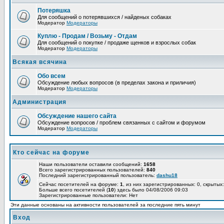
Потеряшка
Для сообщений о потерявшихся / найденых собаках
Модератор
Модераторы
Куплю - Продам / Возьму - Отдам
Для сообщений о покупке / продаже щенков и взрослых собак
Модератор
Модераторы
Всякая всячина
Обо всем
Обсуждение любых вопросов (в пределах закона и приличия)
Модератор
Модераторы
Администрация
Обсуждение нашего сайта
Обсуждение вопросов / проблем связанных с сайтом и форумом
Модератор
Модераторы
Кто сейчас на форуме
Наши пользователи оставили сообщений:
1658
Всего зарегистрированных пользователей:
840
Последний зарегистрированный пользователь:
dashu18
Сейчас посетителей на форуме:
1
, из них зарегистрированных: 0, скрытых:
Больше всего посетителей (
10
) здесь было 04/08/2006 09:03
Зарегистрированные пользователи: Нет
Эти данные основаны на активности пользователей за последние пять минут
Вход