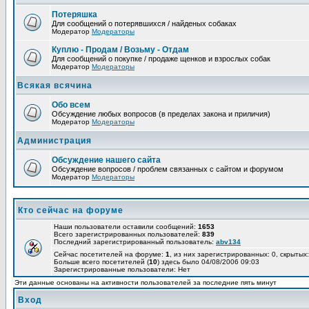
Потеряшка
Для сообщений о потерявшихся / найденых собаках
Модератор
Модераторы
Куплю - Продам / Возьму - Отдам
Для сообщений о покупке / продаже щенков и взрослых собак
Модератор
Модераторы
Всякая всячина
Обо всем
Обсуждение любых вопросов (в пределах закона и приличия)
Модератор
Модераторы
Администрация
Обсуждение нашего сайта
Обсуждение вопросов / проблем связанных с сайтом и форумом
Модератор
Модераторы
Кто сейчас на форуме
Наши пользователи оставили сообщений:
1653
Всего зарегистрированных пользователей:
839
Последний зарегистрированный пользователь:
abv134
Сейчас посетителей на форуме:
1
, из них зарегистрированных: 0, скрытых:
Больше всего посетителей (
10
) здесь было 04/08/2006 09:03
Зарегистрированные пользователи: Нет
Эти данные основаны на активности пользователей за последние пять минут
Вход