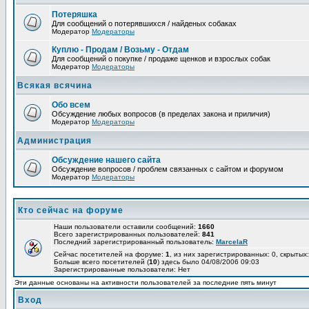
Потеряшка
Для сообщений о потерявшихся / найденых собаках
Модератор
Модераторы
Куплю - Продам / Возьму - Отдам
Для сообщений о покупке / продаже щенков и взрослых собак
Модератор
Модераторы
Всякая всячина
Обо всем
Обсуждение любых вопросов (в пределах закона и приличия)
Модератор
Модераторы
Администрация
Обсуждение нашего сайта
Обсуждение вопросов / проблем связанных с сайтом и форумом
Модератор
Модераторы
Кто сейчас на форуме
Наши пользователи оставили сообщений:
1660
Всего зарегистрированных пользователей:
841
Последний зарегистрированный пользователь:
MarcelaR
Сейчас посетителей на форуме:
1
, из них зарегистрированных: 0, скрытых:
Больше всего посетителей (
10
) здесь было 04/08/2006 09:03
Зарегистрированные пользователи: Нет
Эти данные основаны на активности пользователей за последние пять минут
Вход