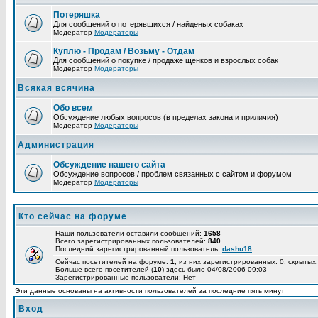
Потеряшка
Для сообщений о потерявшихся / найденых собаках
Модератор
Модераторы
Куплю - Продам / Возьму - Отдам
Для сообщений о покупке / продаже щенков и взрослых собак
Модератор
Модераторы
Всякая всячина
Обо всем
Обсуждение любых вопросов (в пределах закона и приличия)
Модератор
Модераторы
Администрация
Обсуждение нашего сайта
Обсуждение вопросов / проблем связанных с сайтом и форумом
Модератор
Модераторы
Кто сейчас на форуме
Наши пользователи оставили сообщений:
1658
Всего зарегистрированных пользователей:
840
Последний зарегистрированный пользователь:
dashu18
Сейчас посетителей на форуме:
1
, из них зарегистрированных: 0, скрытых:
Больше всего посетителей (
10
) здесь было 04/08/2006 09:03
Зарегистрированные пользователи: Нет
Эти данные основаны на активности пользователей за последние пять минут
Вход