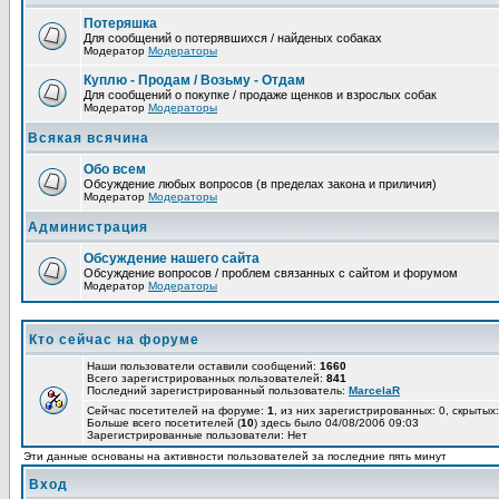
Потеряшка
Для сообщений о потерявшихся / найденых собаках
Модератор
Модераторы
Куплю - Продам / Возьму - Отдам
Для сообщений о покупке / продаже щенков и взрослых собак
Модератор
Модераторы
Всякая всячина
Обо всем
Обсуждение любых вопросов (в пределах закона и приличия)
Модератор
Модераторы
Администрация
Обсуждение нашего сайта
Обсуждение вопросов / проблем связанных с сайтом и форумом
Модератор
Модераторы
Кто сейчас на форуме
Наши пользователи оставили сообщений:
1660
Всего зарегистрированных пользователей:
841
Последний зарегистрированный пользователь:
MarcelaR
Сейчас посетителей на форуме:
1
, из них зарегистрированных: 0, скрытых:
Больше всего посетителей (
10
) здесь было 04/08/2006 09:03
Зарегистрированные пользователи: Нет
Эти данные основаны на активности пользователей за последние пять минут
Вход