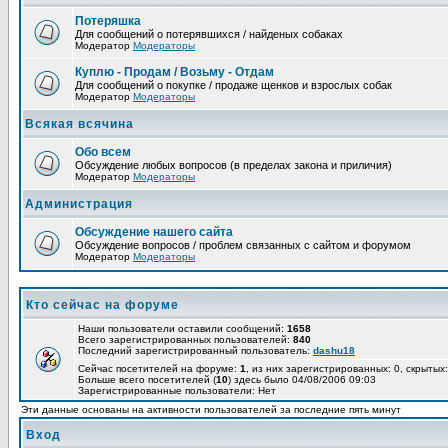
Потеряшка
Для сообщений о потерявшихся / найденых собаках
Модератор
Модераторы
Куплю - Продам / Возьму - Отдам
Для сообщений о покупке / продаже щенков и взрослых собак
Модератор
Модераторы
Всякая всячина
Обо всем
Обсуждение любых вопросов (в пределах закона и приличия)
Модератор
Модераторы
Администрация
Обсуждение нашего сайта
Обсуждение вопросов / проблем связанных с сайтом и форумом
Модератор
Модераторы
Кто сейчас на форуме
Наши пользователи оставили сообщений:
1658
Всего зарегистрированных пользователей:
840
Последний зарегистрированный пользователь:
dashu18
Сейчас посетителей на форуме:
1
, из них зарегистрированных: 0, скрытых:
Больше всего посетителей (
10
) здесь было 04/08/2006 09:03
Зарегистрированные пользователи: Нет
Эти данные основаны на активности пользователей за последние пять минут
Вход